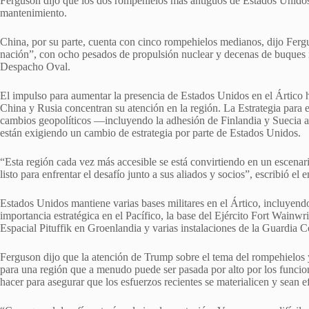
Ferguson dijo que los dos rompehielos más antiguos de Estados Unid
mantenimiento.
China, por su parte, cuenta con cinco rompehielos medianos, dijo Ferg
nación”, con ocho pesados de propulsión nuclear y decenas de buques me
Despacho Oval.
El impulso para aumentar la presencia de Estados Unidos en el Ártico 
China y Rusia concentran su atención en la región. La Estrategia para 
cambios geopolíticos —incluyendo la adhesión de Finlandia y Suecia 
están exigiendo un cambio de estrategia por parte de Estados Unidos.
“Esta región cada vez más accesible se está convirtiendo en un escenar
listo para enfrentar el desafío junto a sus aliados y socios”, escribió e
Estados Unidos mantiene varias bases militares en el Ártico, incluyen
importancia estratégica en el Pacífico, la base del Ejército Fort Wainwr
Espacial Pituffik en Groenlandia y varias instalaciones de la Guardia C
Ferguson dijo que la atención de Trump sobre el tema del rompehielos 
para una región que a menudo puede ser pasada por alto por los funcio
hacer para asegurar que los esfuerzos recientes se materialicen y sean e