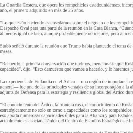
La Guardia Costera, que opera los rompehielos estadounidenses, incorpor
año, el primero adquirido en más de 25 años.
“Lo que están haciendo es enseñarnos sobre el negocio de los rompehiel
Despacho Oval para una parte de la reunión en la Casa Blanca. “Cuand
al menos igual de bien, aunque probablemente no mejores, pero al meno
Stubb señaló durante la reunión que Trump había planteado el tema de
meses.
“Recuerdo la primera conversación que tuvimos, mencionaste que Rusi
capacidad”, dijo. “Esto demuestra que vamos a hacerlo, y lo haremos j
La experiencia de Finlandia en el Ártico —una región de importancia 
general— fue una de las principales ventajas de su incorporación a la 
adjunta de Defensa para la estrategia y resiliencia global del Ártico du
“El conocimiento del Ártico, la frontera rusa, el conocimiento de Rusi
estratégicamente no solo en torno a capacidades como los rompehielos, si
eso aporta numerosas capacidades útiles para la Alianza y para Estados
actualmente es asociada sénior del Centro de Estudios Estratégicos e In