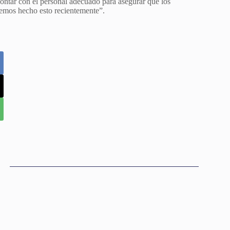
contar con el personal adecuado para asegurar que los
hemos hecho esto recientemente”.