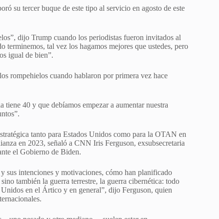
ó su tercer buque de este tipo al servicio en agosto de este
os”, dijo Trump cuando los periodistas fueron invitados al
o terminemos, tal vez los hagamos mejores que ustedes, pero
s igual de bien”.
 los rompehielos cuando hablaron por primera vez hace
a tiene 40 y que debíamos empezar a aumentar nuestra
untos”.
estratégica tanto para Estados Unidos como para la OTAN en
alianza en 2023, señaló a CNN Iris Ferguson, exsubsecretaria
rante el Gobierno de Biden.
a y sus intenciones y motivaciones, cómo han planificado
no también la guerra terrestre, la guerra cibernética: todo
 Unidos en el Ártico y en general”, dijo Ferguson, quien
ternacionales.