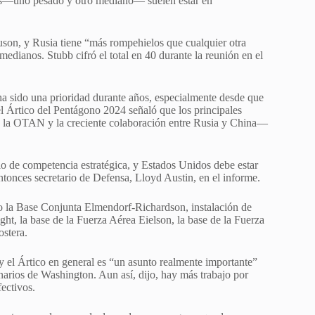
os—uno pesado y otro mediano— suelen estar en
uson, y Rusia tiene “más rompehielos que cualquier otra
dianos. Stubb cifró el total en 40 durante la reunión en el
ha sido una prioridad durante años, especialmente desde que
el Ártico del Pentágono 2024 señaló que los principales
a la OTAN y la creciente colaboración entre Rusia y China—
io de competencia estratégica, y Estados Unidos debe estar
l entonces secretario de Defensa, Lloyd Austin, en el informe.
do la Base Conjunta Elmendorf-Richardson, instalación de
ight, la base de la Fuerza Aérea Eielson, la base de la Fuerza
ostera.
y el Ártico en general es “un asunto realmente importante”
narios de Washington. Aun así, dijo, hay más trabajo por
fectivos.