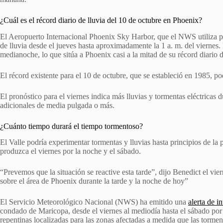
¿Cuál es el récord diario de lluvia del 10 de octubre en Phoenix?
El Aeropuerto Internacional Phoenix Sky Harbor, que el NWS utiliza para
de lluvia desde el jueves hasta aproximadamente la 1 a. m. del viernes
medianoche, lo que sitúa a Phoenix casi a la mitad de su récord diario 
El
récord existente
para el 10 de octubre, que se estableció en 1985, pod
El pronóstico para el viernes indica más lluvias y tormentas eléctricas d
adicionales de media pulgada o más.
¿Cuánto tiempo durará el tiempo tormentoso?
El Valle podría experimentar tormentas y lluvias hasta principios de l
produzca
el viernes por la noche y el sábado.
“Prevemos que la situación se reactive esta tarde”, dijo Benedict el vie
sobre el área de Phoenix durante la tarde y la noche de hoy”
El Servicio Meteorológico Nacional (NWS) ha emitido una
alerta de i
condado de Maricopa, desde el viernes al mediodía hasta el sábado por 
repentinas localizadas para las zonas afectadas a medida que las torme