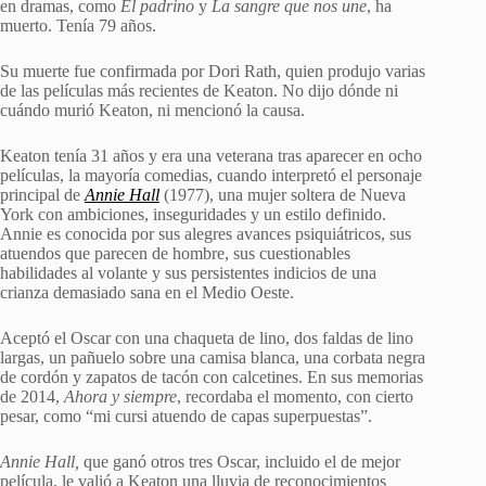
en dramas, como
El padrino
y
La sangre que nos une
, ha
muerto. Tenía 79 años.
Su muerte fue confirmada por Dori Rath, quien produjo varias
de las películas más recientes de Keaton. No dijo dónde ni
cuándo murió Keaton, ni mencionó la causa.
Keaton tenía 31 años y era una veterana tras aparecer en ocho
películas, la mayoría comedias, cuando interpretó el personaje
principal de
Annie Hall
(1977), una mujer soltera de Nueva
York con ambiciones, inseguridades y un estilo definido.
Annie es conocida por sus alegres avances psiquiátricos, sus
atuendos que parecen de hombre, sus cuestionables
habilidades al volante y sus persistentes indicios de una
crianza demasiado sana en el Medio Oeste.
Aceptó el Oscar con una chaqueta de lino, dos faldas de lino
largas, un pañuelo sobre una camisa blanca, una corbata negra
de cordón y zapatos de tacón con calcetines. En sus memorias
de 2014,
Ahora y siempre
, recordaba el momento, con cierto
pesar, como “mi cursi atuendo de capas superpuestas”.
Annie Hall,
que ganó otros tres Oscar, incluido el de mejor
película, le valió a Keaton una lluvia de reconocimientos