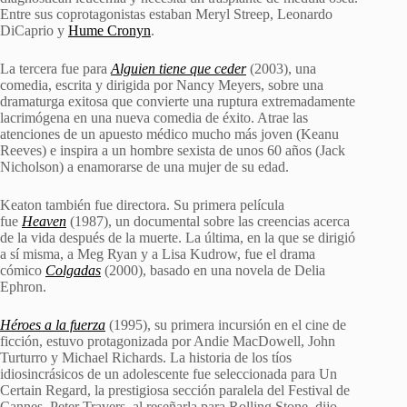
Entre sus coprotagonistas estaban Meryl Streep, Leonardo
DiCaprio y
Hume Cronyn
.
La tercera fue para
Alguien tiene que ceder
(2003), una
comedia, escrita y dirigida por Nancy Meyers, sobre una
dramaturga exitosa que convierte una ruptura extremadamente
lacrimógena en una nueva comedia de éxito. Atrae las
atenciones de un apuesto médico mucho más joven (Keanu
Reeves) e inspira a un hombre sexista de unos 60 años (Jack
Nicholson) a enamorarse de una mujer de su edad.
Keaton también fue directora. Su primera película
fue
Heaven
(1987), un documental sobre las creencias acerca
de la vida después de la muerte. La última, en la que se dirigió
a sí misma, a Meg Ryan y a Lisa Kudrow, fue el drama
cómico
Colgadas
(2000), basado en una novela de Delia
Ephron.
Héroes a la fuerza
(1995), su primera incursión en el cine de
ficción, estuvo protagonizada por Andie MacDowell, John
Turturro y Michael Richards. La historia de los tíos
idiosincrásicos de un adolescente fue seleccionada para Un
Certain Regard, la prestigiosa sección paralela del Festival de
Cannes. Peter Travers, al reseñarla para Rolling Stone, dijo