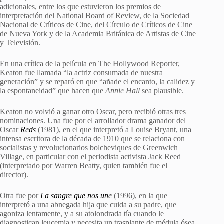
adicionales, entre los que estuvieron los premios de
interpretación del National Board of Review, de la Sociedad
Nacional de Críticos de Cine, del Círculo de Críticos de Cine
de Nueva York y de la Academia Británica de Artistas de Cine
y Televisión.
En una crítica de la película en The Hollywood Reporter,
Keaton fue llamada “la actriz consumada de nuestra
generación” y se reparó en que “añade el encanto, la calidez y
la espontaneidad” que hacen que
Annie Hall
sea plausible.
Keaton no volvió a ganar otro Oscar, pero recibió otras tres
nominaciones. Una fue por el arrollador drama ganador del
Oscar
Reds
(1981), en el que interpretó a Louise Bryant, una
intensa escritora de la década de 1910 que se relaciona con
socialistas y revolucionarios bolcheviques de Greenwich
Village, en particular con el periodista activista Jack Reed
(interpretado por Warren Beatty, quien también fue el
director).
Otra fue por
La sangre que nos une
(1996), en la que
interpretó a una abnegada hija que cuida a su padre, que
agoniza lentamente, y a su atolondrada tía cuando le
diagnostican leucemia y necesita un trasplante de médula ósea.