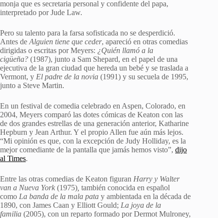
monja que es secretaria personal y confidente del papa,
interpretado por Jude Law.
Pero su talento para la farsa sofisticada no se desperdició.
Antes de
Alguien tiene que ceder
, apareció en otras comedias
dirigidas o escritas por Meyers:
¿Quién llamó a la
cigüeña?
(1987), junto a Sam Shepard, en el papel de una
ejecutiva de la gran ciudad que hereda un bebé y se traslada a
Vermont, y
El padre de la novia
(1991) y su secuela de 1995,
junto a Steve Martin.
En un festival de comedia celebrado en Aspen, Colorado, en
2004, Meyers comparó las dotes cómicas de Keaton con las
de dos grandes estrellas de una generación anterior, Katharine
Hepburn y Jean Arthur. Y el propio Allen fue aún más lejos.
“Mi opinión es que, con la excepción de Judy Holliday, es la
mejor comediante de la pantalla que jamás hemos visto”,
dijo
al Times
.
Entre las otras comedias de Keaton figuran
Harry y Walter
van a Nueva York
(1975)
,
también conocida en español
como
La banda de la mala pata
y ambientada en la década de
1890, con James Caan y Elliott Gould;
La joya de la
familia
(2005), con un reparto formado por Dermot Mulroney,