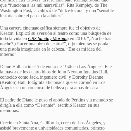
que “funciona a las mil maravillas”. Rita Kempley, de The
Washington Post, la calificó de “dulce locura” y una “sensible
historia sobre el paso a la adultez”.
Una carrera cinematográfica siempre fue el objetivo de
Keaton. Explicó su aversión al teatro como una búsqueda de
toda la vida en
CBS Sunday Morning
en 2010. “¿Noche tras
noche? ¿Hacer una obra de teatro?”, dijo mientras se ponía
una pistola imaginaria en la cabeza. “Esa es mi idea del
infierno”
Diane Hall nació el 5 de enero de 1946 en Los Ángeles. Fue
la mayor de los cuatro hijos de John Newton Ignatius Hall,
conocido como Jack, ingeniero civil, y Dorothy Deanne
(Keaton) Hall, fotógrafa aficionada que se coronó en Los
Ángeles en un concurso de belleza para amas de casa.
El padre de Diane le puso el apodo de Perkins y a menudo se
dirigía a ella como “Di-annie”, escribió Keaton en sus
memorias.
Creció en Santa Ana, California, cerca de Los Ángeles, y
asistió brevemente a universidades comunitarias, primero