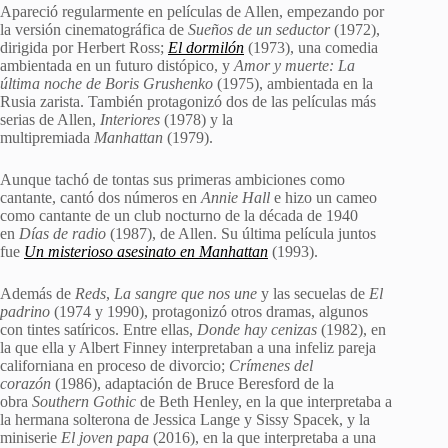
Apareció regularmente en películas de Allen, empezando por
la versión cinematográfica de
Sueños de un seductor
(1972),
dirigida por Herbert Ross;
El dormilón
(1973), una comedia
ambientada en un futuro distópico, y
Amor y muerte: La
última noche de Boris Grushenko
(1975), ambientada en la
Rusia zarista. También protagonizó dos de las películas más
serias de Allen,
Interiores
(1978) y la
multipremiada
Manhattan
(1979).
Aunque tachó de tontas sus primeras ambiciones como
cantante, cantó dos números en
Annie Hall
e hizo un cameo
como cantante de un club nocturno de la década de 1940
en
Días de radio
(1987), de Allen. Su última película juntos
fue
Un misterioso asesinato en Manhattan
(1993).
Además de
Reds
,
La sangre que nos une
y las secuelas de
El
padrino
(1974 y 1990), protagonizó otros dramas, algunos
con tintes satíricos. Entre ellas,
Donde hay cenizas
(1982), en
la que ella y Albert Finney interpretaban a una infeliz pareja
californiana en proceso de divorcio;
Crímenes del
corazón
(1986), adaptación de Bruce Beresford de la
obra
Southern Gothic
de Beth Henley, en la que interpretaba a
la hermana solterona de Jessica Lange y Sissy Spacek, y la
miniserie
El joven papa
(2016), en la que interpretaba a una