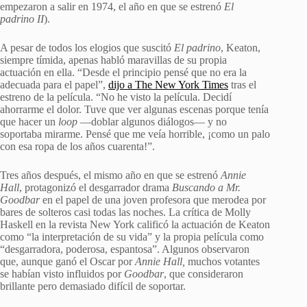
empezaron a salir en 1974, el año en que se estrenó
El
padrino II
).
A pesar de todos los elogios que suscitó
El padrino
, Keaton,
siempre tímida, apenas habló maravillas de su propia
actuación en ella. “Desde el principio pensé que no era la
adecuada para el papel”,
dijo a The New York Times
tras el
estreno de la película. “No he visto la película. Decidí
ahorrarme el dolor. Tuve que ver algunas escenas porque tenía
que hacer un
loop
—doblar algunos diálogos— y no
soportaba mirarme. Pensé que me veía horrible, ¡como un palo
con esa ropa de los años cuarenta!”.
Tres años después, el mismo año en que se estrenó
Annie
Hall
, protagonizó el desgarrador drama
Buscando a Mr.
Goodbar
en el papel de una joven profesora que merodea por
bares de solteros casi todas las noches. La crítica de Molly
Haskell en la revista New York calificó la actuación de Keaton
como “la interpretación de su vida” y la propia película como
“desgarradora, poderosa, espantosa”. Algunos observaron
que, aunque ganó el Oscar por
Annie Hall,
muchos votantes
se habían visto influidos por
Goodbar
, que consideraron
brillante pero demasiado difícil de soportar.