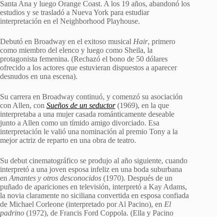
Santa Ana y luego Orange Coast. A los 19 años, abandonó los
estudios y se trasladó a Nueva York para estudiar
interpretación en el Neighborhood Playhouse.
Debutó en Broadway en el exitoso musical
Hair
, primero
como miembro del elenco y luego como Sheila, la
protagonista femenina. (Rechazó el bono de 50 dólares
ofrecido a los actores que estuvieran dispuestos a aparecer
desnudos en una escena).
Su carrera en Broadway continuó, y comenzó su asociación
con Allen, con
Sueños de un seductor
(1969), en la que
interpretaba a una mujer casada románticamente deseable
junto a Allen como un tímido amigo divorciado. Esa
interpretación le valió una nominación al premio Tony a la
mejor actriz de reparto en una obra de teatro.
Su debut cinematográfico se produjo al año siguiente, cuando
interpretó a una joven esposa infeliz en una boda suburbana
en
Amantes y otros desconocidos
(1970). Después de un
puñado de apariciones en televisión, interpretó a Kay Adams,
la novia claramente no siciliana convertida en esposa confiada
de Michael Corleone (interpretado por Al Pacino), en
El
padrino
(1972), de Francis Ford Coppola. (Ella y Pacino