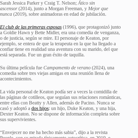
Sarah Jessica Parker y Craig T. Nelson;
Ático sin
ascensor
(2014), junto a Morgan Freeman, y
Mejor que
nunca
(2019), sobre animadoras en edad de jubilación.
El club de las primeras esposas
(1996), que protagonizó junto
a Goldie Hawn y Bette Midler, era una comedia de venganza,
o de justicia, según se mire. El personaje de Keaton, por
ejemplo, se entera de que la terapeuta en la que ha llegado a
confiar tiene en realidad una aventura con su marido, del que
está separada. Fue un gran éxito de taquilla.
Su última película fue
Campamento de verano
(2024), una
comedia sobre tres viejas amigas en una reunión llena de
acontecimientos.
La vida personal de Keaton podía ser a veces la comidilla de
las páginas de cotilleos, que seguían sus relaciones románticas,
entre ellas con Beatty y Allen, además de Pacino. Nunca se
casó y adoptó a
dos hijos
: un hijo, Duke Keaton, y una hija,
Dexter Keaton. No se dispone de información completa sobre
sus supervivientes.
“Envejecer no me ha hecho más sabia”, dijo a la revista
People, con su mirada típicamente autocrítica, en 2019, e