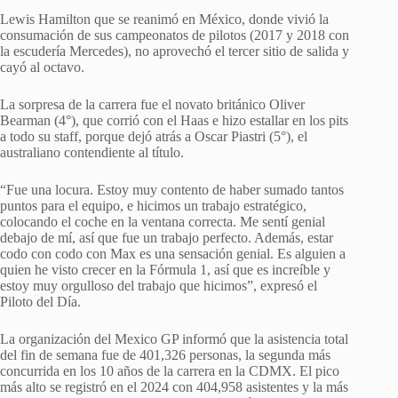
Lewis Hamilton que se reanimó en México, donde vivió la
consumación de sus campeonatos de pilotos (2017 y 2018 con
la escudería Mercedes), no aprovechó el tercer sitio de salida y
cayó al octavo.
La sorpresa de la carrera fue el novato británico Oliver
Bearman (4°), que corrió con el Haas e hizo estallar en los pits
a todo su staff, porque dejó atrás a Oscar Piastri (5°), el
australiano contendiente al título.
“Fue una locura. Estoy muy contento de haber sumado tantos
puntos para el equipo, e hicimos un trabajo estratégico,
colocando el coche en la ventana correcta. Me sentí genial
debajo de mí, así que fue un trabajo perfecto. Además, estar
codo con codo con Max es una sensación genial. Es alguien a
quien he visto crecer en la Fórmula 1, así que es increíble y
estoy muy orgulloso del trabajo que hicimos”, expresó el
Piloto del Día.
La organización del Mexico GP informó que la asistencia total
del fin de semana fue de 401,326 personas, la segunda más
concurrida en los 10 años de la carrera en la CDMX. El pico
más alto se registró en el 2024 con 404,958 asistentes y la más