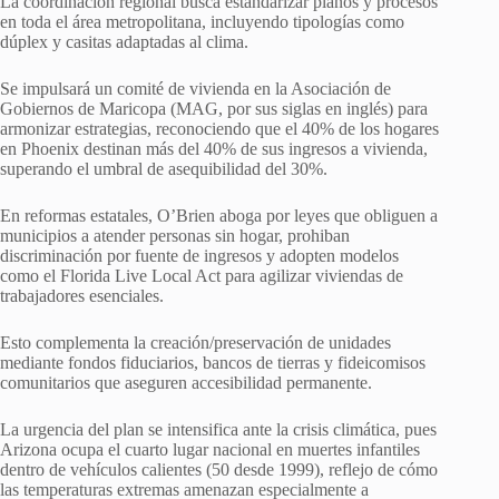
La coordinación regional busca estandarizar planos y procesos
en toda el área metropolitana, incluyendo tipologías como
dúplex y casitas adaptadas al clima.
Se impulsará un comité de vivienda en la Asociación de
Gobiernos de Maricopa (MAG, por sus siglas en inglés) para
armonizar estrategias, reconociendo que el 40% de los hogares
en Phoenix destinan más del 40% de sus ingresos a vivienda,
superando el umbral de asequibilidad del 30%.
En reformas estatales, O’Brien aboga por leyes que obliguen a
municipios a atender personas sin hogar, prohiban
discriminación por fuente de ingresos y adopten modelos
como el Florida Live Local Act para agilizar viviendas de
trabajadores esenciales.
Esto complementa la creación/preservación de unidades
mediante fondos fiduciarios, bancos de tierras y fideicomisos
comunitarios que aseguren accesibilidad permanente.
La urgencia del plan se intensifica ante la crisis climática, pues
Arizona ocupa el cuarto lugar nacional en muertes infantiles
dentro de vehículos calientes (50 desde 1999), reflejo de cómo
las temperaturas extremas amenazan especialmente a