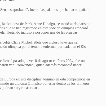
l Sena es aprobada”, fueron las palabras que han acompañado
la alcaldesa de París, Anne Hidalgo, se metió al río parisino
uvias que se han registrado en esta sede de olímpica empeoró
celar, llegando incluso a posponer una de las pruebas.
a belga Claire Michel, atleta que incluso tuvo que ser
ación olímpica por el temor a enfermar por nadar en el Río
ealizó el pasado jueves 8 de agosto en París 2024, fue una
a Sharon van Rouwendaal, quien además reconoció haber
de Europa en esta disciplina, terminó en esta competencia en
anando un diploma Olímpico por estar dentro de los primeros
s podrían surgir más casos.