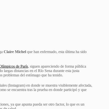
lga
Claire Michel
que han enfermado, esta última ha sido
Olímpicos de París
, siguen apareciendo de forma pública
 largas distancias en el Río Sena durante esta justa
os problemas del estómago que ha tenido.
ciales (Instagram) en donde se muestra visiblemente afectada,
omo se encuentra tras la prueba en donde participó y que
ones, ya que apunta pueda ser otro factor, lo que es un
s de salud.