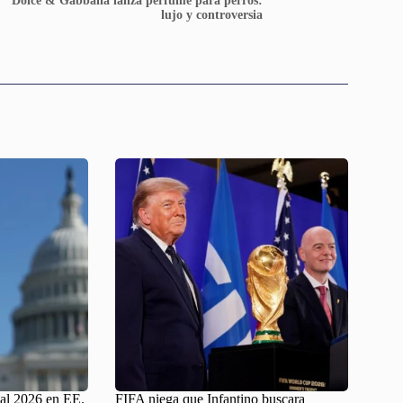
Dolce & Gabbana lanza perfume para perros:
lujo y controversia
al 2026 en EE.
FIFA niega que Infantino buscara