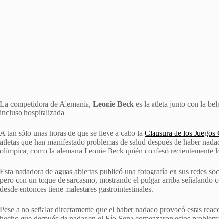
La competidora de Alemania,
Leonie Beck
es la atleta junto con la be
incluso hospitalizada
A tan sólo unas horas de que se lleve a cabo la
Clausura de los Juegos 
atletas que han manifestado problemas de salud después de haber nadado
olímpica, como la alemana Leonie Beck quién confesó recientemente l
Esta nadadora de aguas abiertas publicó una fotografía en sus redes so
pero con un toque de sarcasmo, mostrando el pulgar arriba señalando c
desde entonces tiene malestares gastrointestinales.
Pese a no señalar directamente que el haber nadado provocó estas reacci
hecho que después de nadar en el Río Sena comenzaron estos problema