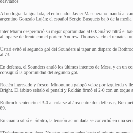
desviados.
Al no lograr la igualada, el entrenador Javier Mascherano mandó al ca
argentino Gonzalo Luján; el español Sergio Busquets bajó de la media a 
Inter Miami desperdició su mejor oportunidad al 60: Suárez filtró el ba
al toparse de frente con el portero Andrew Thomas vació el remate a un
Ustari evitó el segundo gol del Sounders al tapar un disparo de Rothro
al 73.
En defensa, el Sounders anuló los últimos intentos de Messi y en un 
consiguió la oportunidad del segundo gol.
Recién ingresado y fresco, Minonunou galopó veloz por izquierda y ll
Bright. El árbitro señaló el penalti y Roldán firmó el 2-0 con un toque a
Rothrock sentenció el 3-0 al colarse al área entre dos defensas, Busque
89.
En cuanto silbó el árbitro, la tensión acumulada se convirtió en una s
“Trabajamos muy duro. Nuestro equipo pelea hasta el minuto noventa, es