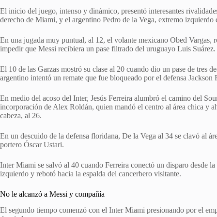
El inicio del juego, intenso y dinámico, presentó interesantes rivalidade
derecho de Miami, y el argentino Pedro de la Vega, extremo izquierdo
En una jugada muy puntual, al 12, el volante mexicano Obed Vargas, rea
impedir que Messi recibiera un pase filtrado del uruguayo Luis Suárez.
El 10 de las Garzas mostró su clase al 20 cuando dio un pase de tres d
argentino intentó un remate que fue bloqueado por el defensa Jackson
En medio del acoso del Inter, Jesús Ferreira alumbró el camino del Sou
incorporación de Alex Roldán, quien mandó el centro al área chica y a
cabeza, al 26.
En un descuido de la defensa floridana, De la Vega al 34 se clavó al ár
portero Óscar Ustari.
Inter Miami se salvó al 40 cuando Ferreira conectó un disparo desde la lí
izquierdo y rebotó hacia la espalda del cancerbero visitante.
No le alcanzó a Messi y compañía
El segundo tiempo comenzó con el Inter Miami presionando por el emp