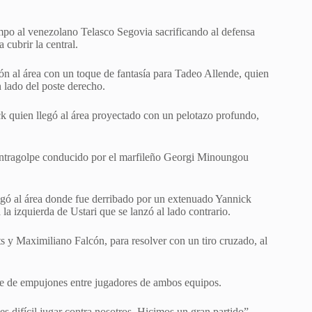
mpo al venezolano Telasco Segovia sacrificando al defensa
cubrir la central.
lón al área con un toque de fantasía para Tadeo Allende, quien
 lado del poste derecho.
ck quien llegó al área proyectado con un pelotazo profundo,
contragolpe conducido por el marfileño Georgi Minoungou
egó al área donde fue derribado por un extenuado Yannick
 la izquierda de Ustari que se lanzó al lado contrario.
ts y Maximiliano Falcón, para resolver con un tiro cruzado, al
erie de empujones entre jugadores de ambos equipos.
 difícil jugar contra nosotros. Hicimos un gran partido”,