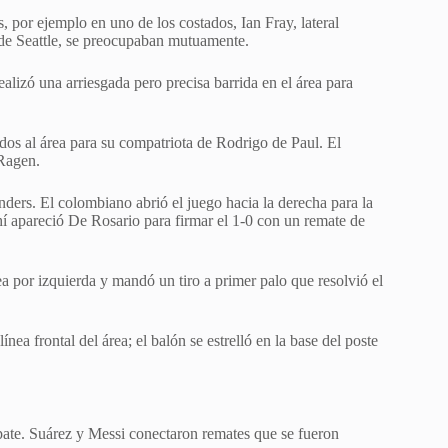
s, por ejemplo en uno de los costados, Ian Fray, lateral
 de Seattle, se preocupaban mutuamente.
lizó una arriesgada pero precisa barrida en el área para
edos al área para su compatriota de Rodrigo de Paul. El
 Ragen.
nders. El colombiano abrió el juego hacia la derecha para la
hí apareció De Rosario para firmar el 1-0 con un remate de
ea por izquierda y mandó un tiro a primer palo que resolvió el
nea frontal del área; el balón se estrelló en la base del poste
ate. Suárez y Messi conectaron remates que se fueron