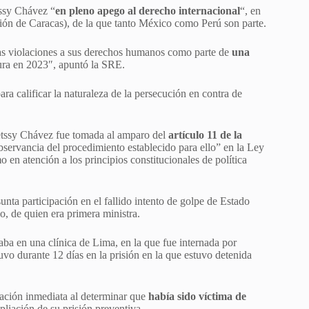
ssy Chávez “
en pleno apego al derecho internacional
“, en
ión de Caracas), de la que tanto México como Perú son parte.
as violaciones a sus derechos humanos como parte de
una
ura en 2023″, apuntó la SRE.
a calificar la naturaleza de la persecución en contra de
 Betssy Chávez fue tomada al amparo del
artículo 11 de la
bservancia del procedimiento establecido para ello” en la Ley
en atención a los principios constitucionales de política
unta participación en el fallido intento de golpe de Estado
o, de quien era primera ministra.
aba en una clínica de Lima, en la que fue internada por
o durante 12 días en la prisión en la que estuvo detenida
lación inmediata al determinar que
había sido víctima de
pliación de su prisión preventiva.