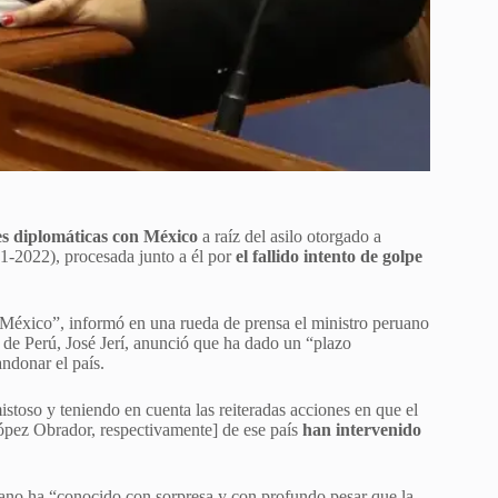
s diplomáticas con México
a raíz del asilo otorgado a
21-2022), procesada junto a él por
el fallido intento de golpe
México”, informó en una rueda de prensa el ministro peruano
 de Perú, José Jerí, anunció que ha dado un “plazo
ndonar el país.
istoso y teniendo en cuenta las reiteradas acciones en que el
ópez Obrador, respectivamente] de ese país
han intervenido
ruano ha “conocido con sorpresa y con profundo pesar que la