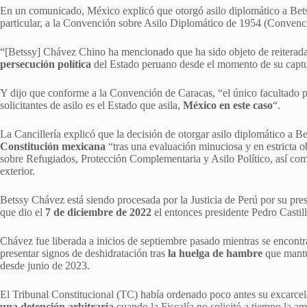
En un comunicado, México explicó que otorgó asilo diplomático a Bet
particular, a la Convención sobre Asilo Diplomático de 1954 (Convenc
“[Betssy] Chávez Chino ha mencionado que ha sido objeto de reiterad
persecución política
del Estado peruano desde el momento de su capt
Y dijo que conforme a la Convención de Caracas, “el único facultado par
solicitantes de asilo es el Estado que asila,
México en este caso
“.
La Cancillería explicó que la decisión de otorgar asilo diplomático a
Constitución mexicana
“tras una evaluación minuciosa y en estricta o
sobre Refugiados, Protección Complementaria y Asilo Político, así como 
exterior.
Betssy Chávez está siendo procesada por la Justicia de Perú por su pres
que dio el
7 de diciembre de 2022
el entonces presidente Pedro Castill
Chávez fue liberada a inicios de septiembre pasado mientras se encontr
presentar signos de deshidratación tras
la huelga de hambre
que mantuv
desde junio de 2023.
El Tribunal Constitucional (TC) había ordenado poco antes su excarce
una detención arbitraria
cuando la Fiscalía no solicitó a tiempo la am