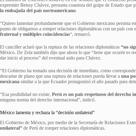
expremier Betssy Chávez, presunta coautora del golpe de Estado que pr
la embajada del país norteamericano
.
“Quiero lamentar profundamente que el Gobierno mexicano persista en 
punto de obligarnos a romper relaciones diplomáticas con un país con e
fraternal y múltiples coincidencias
“, remarcó.
El canciller aclaró que la ruptura de las relaciones diplomáticas
“no sig
México. De Zela también dijo que ahora lo que “tiene que ocurrir es 
dar inicio al proceso” del eventual asilo para Chávez.
“El Gobierno ha tomado una decisión de inmediato, como corresponde a l
descartar de plano que una ruptura de relaciones pueda llevar a
una pos
mexicana
similar a la que Ecuador protagonizó el año pasado para dete
“Esa posibilidad no existe,
Perú es un país respetuoso del derecho i
ninguna norma del derecho internacional”, indicó.
México lamenta y rechaza la “decisión unilateral”
El Gobierno de México, por medio de la Secretaría de Relaciones Exter
unilateral”
de Perú de romper relaciones diplomáticas.