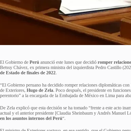
El Gobierno de
Perú
anunció este lunes que decidió
romper relacione
Betssy Chávez, ex primera ministra del izquierdista Pedro Castillo (20
de Estado de finales de 2022
.
“El Gobierno peruano ha decidido romper relaciones diplomáticas con 
de Exteriores,
Hugo de Zela
. Poco después, el presidente en funciones
perentorio” a la encargada de la Embajada de México en Lima para aba
De Zela explicó que esta decisión se ha tomado “frente a este acto inam
actual y el anterior presidente [Claudia Sheinbaum y Andrés Manuel L
en los asuntos internos del Perú
“.
El ministro de Exteriores sostuvo, en ese sentido, que el Gobierno pe