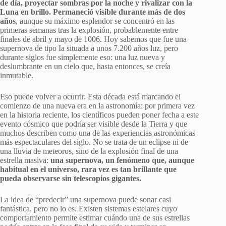
de día, proyectar sombras por la noche y rivalizar con la
Luna en brillo. Permaneció visible durante más de dos
años
, aunque su máximo esplendor se concentró en las
primeras semanas tras la explosión, probablemente entre
finales de abril y mayo de 1006. Hoy sabemos que fue una
supernova de tipo Ia situada a unos 7.200 años luz, pero
durante siglos fue simplemente eso: una luz nueva y
deslumbrante en un cielo que, hasta entonces, se creía
inmutable.
Eso puede volver a ocurrir. Esta década está marcando el
comienzo de una nueva era en la astronomía: por primera vez
en la historia reciente, los científicos pueden poner fecha a este
evento cósmico que podría ser visible desde la Tierra y que
muchos describen como una de las experiencias astronómicas
más espectaculares del siglo. No se trata de un eclipse ni de
una lluvia de meteoros, sino de la explosión final de una
estrella masiva:
una supernova, un fenómeno que, aunque
habitual en el universo, rara vez es tan brillante que
pueda observarse sin telescopios gigantes.
La idea de “predecir” una supernova puede sonar casi
fantástica, pero no lo es. Existen sistemas estelares cuyo
comportamiento permite estimar cuándo una de sus estrellas