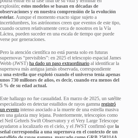
podría entrar en la fase final de su vida y terminar en
explosión;
estos modelos se basan en décadas de
observaciones y en nuestra comprensión de la evolución
estelar.
Aunque el momento exacto sigue sujeto a
incertidumbres, los astrónomos creen que eventos de este tipo,
cuando ocurren relativamente cerca de nosotros en la Vía
Láctea, pueden suceder en una escala de tiempo que puede
verse por generaciones.
Pero la atención científica no está puesta solo en futuras
supernovas “previsibles”: en 2025 el telescopio espacial James
Webb (JWST)
ha dado un paso extraordinario
al identificar la
supernova más antigua jamás observada, correspondiente
a
una estrella que explotó cuando el universo tenía apenas
unos 730 millones de años, es decir, cuando era menos del
5 % de su edad actual.
Este hallazgo no fue casualidad. En marzo de 2025, un satélite
especializado en detectar estallidos de rayos gamma
registró
un evento
intenso asociado a la muerte de una estrella masiva
en una galaxia muy lejana. Posteriormente, telescopios como
el Neil Gehrels Swift Observatory y el Very Large Telescope
ayudaron a localizarlo en el cielo, y el JWST confirmó que
la
señal correspondía a una supernova en el contexto de un
estallido de rayos gamma, marcado como GRB 250314A.