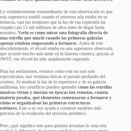
Lo verdaderamente extraordinario de esta observación es que
esta supernova estalló cuando el universo aún estaba en su
infancia, casi tan temprano que la luz de esa explosión ha
viajado casi 13 mil millones de años antes de llegar hasta
nosotros.
Verla es como mirar una fotografía directa de
una estrella que murió cuando las primeras galaxias
apenas estaban empezando a formarse.
Antes de este
descubrimiento, el récord estaba en una supernova observada
que ocurrió mucho más tarde en la historia cósmica; gracias al
JWST, ese récord ha sido ampliamente superado.
Para los astrónomos, eventos como este no son solo
espectáculos; son ventanas únicas al pasado profundo del
cosmos. Al analizar la luz de la supernova y de su galaxia
anfitriona, los científicos pueden aprender
cómo las estrellas
masivas vivían y morían en épocas tan remotas, cuánta
materia pesaba, qué elementos comenzaron a formarse y
cómo se organizaban las primeras estructuras
estelares.
Esto a su vez ayuda a construir modelos más
precisos de la evolución del universo primitivo.
Pero ¿qué significa esto para quienes levantan la vista esta
noche? A diferencia de eventos predichos en nuestra propia