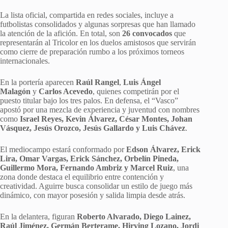
La lista oficial, compartida en redes sociales, incluye a
futbolistas consolidados y algunas sorpresas que han llamado
la atención de la afición. En total, son
26 convocados
que
representarán al Tricolor en los duelos amistosos que servirán
como cierre de preparación rumbo a los próximos torneos
internacionales.
En la portería aparecen
Raúl Rangel
,
Luis Ángel
Malagón
y
Carlos Acevedo
, quienes competirán por el
puesto titular bajo los tres palos. En defensa, el “Vasco”
apostó por una mezcla de experiencia y juventud con nombres
como
Israel Reyes, Kevin Álvarez, César Montes, Johan
Vásquez, Jesús Orozco, Jesús Gallardo y Luis Chávez
.
El mediocampo estará conformado por
Edson Álvarez, Erick
Lira, Omar Vargas, Erick Sánchez, Orbelín Pineda,
Guillermo Mora, Fernando Ambriz y Marcel Ruiz
, una
zona donde destaca el equilibrio entre contención y
creatividad. Aguirre busca consolidar un estilo de juego más
dinámico, con mayor posesión y salida limpia desde atrás.
En la delantera, figuran
Roberto Alvarado, Diego Lainez,
Raúl Jiménez, Germán Berterame, Hirving Lozano, Jordi