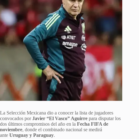
La Selección Mexicana dio a conocer la lista de jugadores
convocados por
Javier “El Vasco” Aguirre
para disputar los
dos últimos compromisos del año en la
Fecha FIFA de
noviembre
, donde el combinado nacional se medirá
ante
Uruguay y Paraguay
.