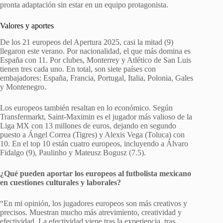
pronta adaptación sin estar en un equipo protagonista.
Valores y aportes
De los 21 europeos del Apertura 2025, casi la mitad (9)
llegaron este verano. Por nacionalidad, el que más domina es
España con 11. Por clubes, Monterrey y Atlético de San Luis
tienen tres cada uno. En total, son siete países con
embajadores: España, Francia, Portugal, Italia, Polonia, Gales
y Montenegro.
Los europeos también resaltan en lo económico. Según
Transfermarkt, Saint-Maximin es el jugador más valioso de la
Liga MX con 13 millones de euros, dejando en segundo
puesto a Ángel Correa (Tigres) y Alexis Vega (Toluca) con
10. En el top 10 están cuatro europeos, incluyendo a Álvaro
Fidalgo (9), Paulinho y Mateusz Bogusz (7.5).
¿Qué pueden aportar los europeos al futbolista mexicano
en cuestiones culturales y laborales?
“En mi opinión, los jugadores europeos son más creativos y
precisos. Muestran mucho más atrevimiento, creatividad y
efectividad. La efectividad viene tras la experiencia, tras