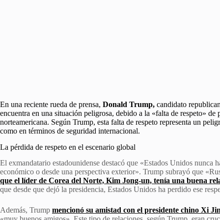
En una reciente rueda de prensa,
Donald Trump,
candidato republicano
encuentra en una situación peligrosa, debido a la «falta de respeto» d
norteamericana. Según Trump, esta falta de respeto representa un pelig
como en términos de seguridad internacional.
La pérdida de respeto en el escenario global
El exmandatario estadounidense destacó que «Estados Unidos nunca ha e
económico o desde una perspectiva exterior». Trump subrayó que «Rusi
que el líder de Corea del Norte, Kim Jong-un, tenía una buena re
que desde que dejó la presidencia, Estados Unidos ha perdido ese respet
Además, Trump
mencionó su amistad con el presidente chino Xi Ji
«muy buenos amigos». Este tipo de relaciones, según Trump, eran crucia