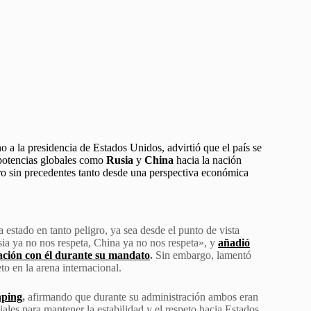
 a la presidencia de Estados Unidos, advirtió que el país se
e potencias globales como
Rusia
y
China
hacia la nación
ro sin precedentes tanto desde una perspectiva económica
stado en tanto peligro, ya sea desde el punto de vista
a ya no nos respeta, China ya no nos respeta», y
añadió
lación con él durante su mandato
.
Sin embargo, lamentó
o en la arena internacional.
nping
,
afirmando que durante su administración ambos eran
les para mantener la estabilidad y el respeto hacia Estados