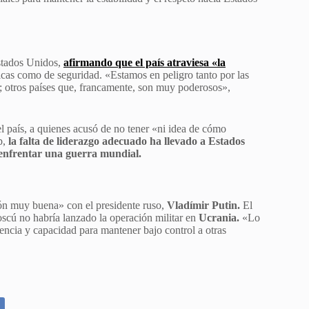
stados Unidos,
afirmando que el país atraviesa «la
icas como de seguridad. «Estamos en peligro tanto por las
s; otros países que, francamente, son muy poderosos»,
el país, a quienes acusó de no tener «ni idea de cómo
p,
la falta de liderazgo adecuado ha llevado a Estados
 enfrentar una guerra mundial.
ión muy buena» con el presidente ruso,
Vladímir Putin.
El
scú no habría lanzado la operación militar en
Ucrania.
«Lo
ncia y capacidad para mantener bajo control a otras