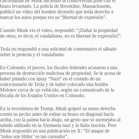
calcomanías de Musk haciendo la controversial pose con el
brazo levantado. La policía de Brookline, Massachusetts,
publicó un video del hombre diciendo que tenía derecho a
marcar los autos porque era su “libertad de expresión”.
Cuando Musk vio el video, respondió: “¡Dañar la propiedad
de otros, es decir, el vandalismo, no es libertad de expresión!”.
Tesla no respondió a una solicitud de comentarios el sábado
sobre la protesta y el vandalismo.
En Colorado, el jueves, los fiscales federales acusaron a una
persona de destrucción maliciosa de propiedad. Se le acusa de
haber pintado con spray “Nazi” en el costado de un
concesionario de Tesla y de haber colocado una bomba
Molotov cerca de un vehículo, según un comunicado de la
fiscalía de los Estados Unidos en Colorado.
En la investidura de Trump, Musk golpeó su mano derecha
contra su pecho antes de estirar su brazo en diagonal hacia
arriba, con la palma hacia abajo, un gesto que se asemejaba al
saludo utilizado en la Alemania nazi y la Italia fascista. Pero
Musk respondió en una publicación en X: “El ataque de
‘todos son Hitler’ es tan cansador”.